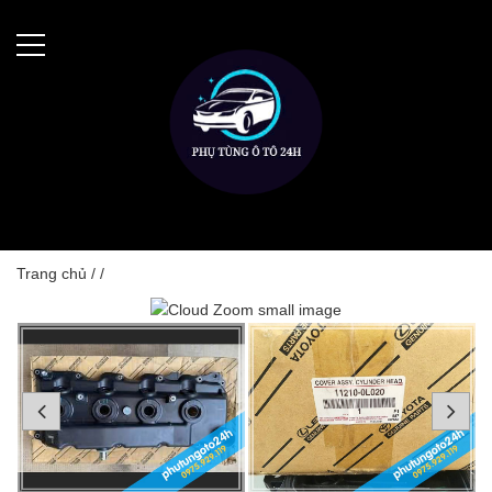
Trang chủ
/
/